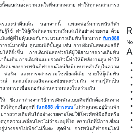
หลายนี้ตอบสนองความสนใจที่หลากหลาย ทำให้ทุกคนสามารถ
่ซ้ำใครและน่าตื่นเต้น นอกจากนี้ แพลตฟอร์มการพนันกีฬา
R
บผู้ใช้ ทำให้ผู้เริ่มต้นสามารถเริ่มเล่นได้อย่างง่ายดาย ด้วย
้แต่ผู้ที่ไม่คุ้นเคยกับกระบวนการเดิมพันก็สามารถ
fun888
No
ะสบการณ์มากขึ้น คุณสมบัติขั้นสูง เช่น การเดิมพันสดและสถิติ
A
้ดียิ่งขึ้น การเดิมพันสดช่วยให้ผู้ใช้สามารถวางเดิมพัน
าตื่นเต้น การเดิมพันแบบรวดเร็วนี้ทำให้มีพลังงานสูง ทำให้
ทางสังคมของการพนันกีฬาออนไลน์ยังมีบทบาทสำคัญในความ
ฟอรัม และการผสานรวมโซเชียลมีเดีย ช่วยให้ผู้เดิมพัน
ารณ์ และแม้แต่เฉลิมฉลองชัยชนะร่วมกัน ความรู้สึกเป็น
กีฬาสามารถเชื่อมต่อกันผ่านความหลงใหลร่วมกัน
 ซึ่งแตกต่างจากวิธีการเดิมพันแบบเดิมที่มักต้องเดินทาง
ได้ทุกเมื่อทุกที่
fun888 เข้าระบบ
ไม่ว่าคุณจะอยู่บ้านพัก
วางเดิมพันได้อย่างง่ายดายโดยใช้โทรศัพท์มือถือหรือ
ทุกความเคลื่อนไหวไม่ว่าจะอยู่ที่ใด ตราบใดที่มีการเชื่อม
อยู่ห่างออกไปเพียงไม่กี่แตะ สุดท้าย การพนันกีฬาออนไลน์