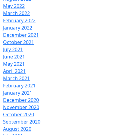
May 2022
March 2022
February 2022
January 2022
December 2021
October 2021
July 2021
June 2021
May 2021
April 2021
March 2021
February 2021
January 2021
December 2020
November 2020
October 2020
September 2020
August 2020