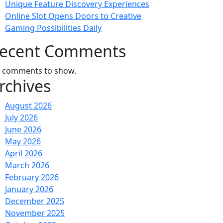
Unique Feature Discovery Experiences
Online Slot Opens Doors to Creative
Gaming Possibilities Daily
ecent Comments
 comments to show.
rchives
August 2026
July 2026
June 2026
May 2026
April 2026
March 2026
February 2026
January 2026
December 2025
November 2025