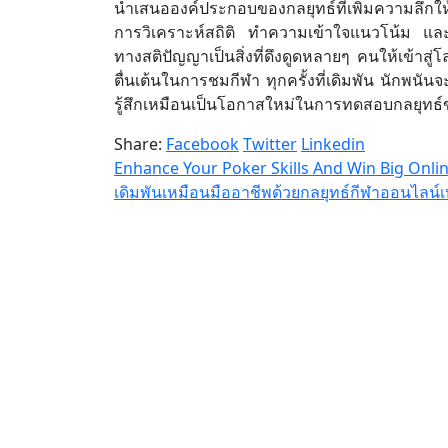
นำเสนอองค์ประกอบของกลยุทธ์ที่เพิ่มความลึกใ
การวิเคราะห์สถิติ ทำความเข้าใจแนวโน้ม และค้น
ทางสติปัญญาเป็นสิ่งที่ดึงดูดหลายๆ คนให้เข้าส
ตื่นเต้นในการชมกีฬา ทุกครั้งที่เดิมพัน นักพ
รู้สึกเหมือนเป็นโอกาสใหม่ในการทดสอบกลยุทธ์
Share:
Facebook
Twitter
Linkedin
Enhance Your Poker Skills And Win Big Onli
เดิมพันเหมือนมืออาชีพด้วยกลยุทธ์กีฬาออนไลน์เห