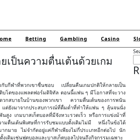
ome
Betting
Gambling
Casino
Sl
Se
ายเป็นความตื่นเต้นด้วยเกม
R
ร่วมกับกีฬาที่พวกเขาชื่นชอบ เปลี่ยนคืนเกมปกติให้กลายเป็น
เติบโตของแพลตฟอร์มดิจิทัล ตอนนี้แฟน ๆ มีโอกาสที่จะวาง
สะดวกสบายในบ้านของพวกเขา ความตื่นเต้นของการพนัน
แต่ยังมาจากประสบการณ์ที่ดื่มด่ำที่ทำให้แฟน ๆ ลุ้นจนนั่ง
มพันสูง เกมบาสเก็ตบอลที่มีจังหวะรวดเร็ว หรือการแข่งม้าที่
มตื่นเต้นพิเศษที่การรับชมแบบดั้งเดิมไม่มี หนึ่งในข้อได้
กมาย ไม่จำกัดอยู่แค่กีฬาเพียงไม่กี่ประเภทอีกต่อไป นัก
บบดั้งเดิมเช่นฟุตบอลและบาสเก็ตบอลไปจนถึงกิจกรรมเฉพาะ