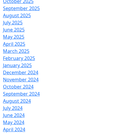
October 2025
September 2025
August 2025
July 2025
June 2025
May 2025
April 2025
March 2025
February 2025
January 2025
December 2024
November 2024
October 2024
September 2024
August 2024
July 2024
June 2024
May 2024
April 2024