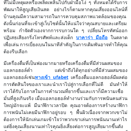
ที่ไม่มีเหตุผลหรือเพลิดเพลินไปกับฝ่ามือโง่ ๆ ทั้งหมดได้รับการ
พัฒนาให้สูญเสียเงินสด อย่างไรก็ตามหากคุณเสี่ยงออนไลน์ที่
บ้านคุณมีความสามารถในการควบคุมสภาพแวดล้อมของคุณ
ดังนั้นก่อนที่จะเข้าสู่เว็บไซต์นั้นให้แน่ใจว่าคุณสบายและเตรียม
พร้อม กำจัดตัวเองจากการรบกวนใด ๆ เปลี่ยนโทรทัศน์ออก
ปฏิเสธเสียงกริ่งโทรศัพท์และส่งเด็ก
บาคาร่า มือถือ
ในตลาด
เพื่อเล่น การเบี่ยงเบนในนาทีสำคัญในการเดิมพันอาจทำให้คุณ
ต้องรีบเลือก
มีเครื่องดื่มที่เป็นฟองมากมายหรือเครื่องดื่มที่มีส่วนผสมของ
แอลกอฮอล์ต่ำ แต่เข้าถึงได้ทุกอย่างที่มีส่วนผสมของ
แอลกอฮอล์เช่น
ทางเข้า ufabet
เครื่องดื่มแอลกอฮอล์มีผลต่อ
การตัดสินใจของเราและนำเราไปสู่การเลือกที่ไม่ดี มันทำให้
เราได้รับโอกาสในการคำนวณที่ยากขึ้นและเราก็มีความเชื่อ
มั่นที่สูงเกินจริง เมื่อแอลกอฮอล์ทำงานร่วมกับการพนันคนส่วน
ใหญ่มักจะแพ้ มีนาฬิกาเวลาปิด คุณอาจต้องการสร้างนาฬิกา
การพนันไม่เคยมีนาฬิกาอยู่รอบ ๆ พื้นผิวเนื่องจากพวกเขาไม่
ต้องการให้นักเล่นเกมเข้าใจว่าพวกเขาเล่นการพนันนานเท่าไร
แต่ยิ่งคุณเสี่ยงนานเท่าไรคุณยิ่งเสี่ยงต่อการสูญเสียมากขึ้นดัง