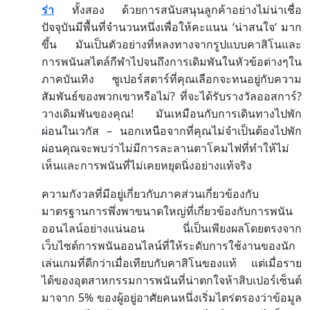
ร่า
ทั้งสอง
ด้วยการสนับสนุนลูกค้าอย่างไม่น่าเชื่อ
‘
‘
ปัจจุบันมีพื้นที่จำนวนหนึ่งเพื่อให้คะแนน
น่าสนใจ
มาก
ขึ้น
มันเป็นตัวอย่างที่หลงทางจากรูปแบบคาสิโนและ
การพนันสไตล์กีฬาไปจนถึงการเดิมพันในหัวข้อต่างๆใน
ภาคบันเทิง
ซูเปอร์สตาร์ที่คุณเลือกจะทนอยู่กับความ
?
?
สัมพันธ์ของพวกเขาหรือไม่
ที่จะได้รับรางวัลออสการ์
!
วางเดิมพันของคุณ
มันเหมือนกับการเดินทางไปพัก
–
ผ่อนในเวกัส
นอกเหนือจากที่คุณไม่จำเป็นต้องไปพัก
ผ่อนคุณจะพบว่าไม่มีการละลานตาโคมไฟที่ทำให้ไม่
เห็นและการพนันที่ไม่เคยหยุดนิ่งอย่างแท้จริง
ความกังวลที่มีอยู่เกี่ยวกับภาคส่วนเกี่ยวข้องกับ
มาตรฐานการพึ่งพาขนาดใหญ่ที่เกี่ยวข้องกับการพนัน
ออนไลน์อย่างแน่นอน
นี่เป็นเพียงผลโดยตรงจาก
เว็บไซต์การพนันออนไลน์ที่ให้ระดับการใช้งานของนัก
เล่นเกมที่ดีกว่าเมื่อเทียบกับคาสิโนของแท้
แต่เมื่อราย
ได้ของอุตสาหกรรมการพนันที่น่าตกใจห้าสิบเปอร์เซ็นต์
5%
มาจาก
ของผู้อยู่อาศัยคนหนึ่งเริ่มไตร่ตรองว่าข้อมูล