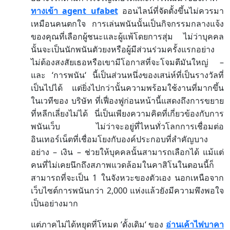
agent ufabet
ทางเข้า
ออนไลน์ที่จัดตั้งขึ้นไม่ควรมา
เหมือนคนตกใจ
การเล่นพนันนั้นเป็นกิจกรรมกลางแจ้ง
ของคุณที่เลือกผู้ชนะและผู้แพ้โดยการสุ่ม
ไม่ว่าบุคคล
นั้นจะเป็นนักพนันตัวยงหรือผู้มีส่วนร่วมครั้งแรกอย่าง
–
ไม่ต้องสงสัยเธอหรือเขามีโอกาสที่จะโจมตีมันใหญ่
‘
‘
และ
การพนัน
นี้เป็นส่วนหนึ่งของเสน่ห์ที่เป็นรางวัลที่
เป็นไปได้
แต่ยิ่งไปกว่านั้นความพร้อมใช้งานที่มากขึ้น
ในเวทีของ
บริษัท
ที่เฟื่องฟูก่อนหน้านี้แสดงถึงการขยาย
ที่หลีกเลี่ยงไม่ได้
นี่เป็นเพียงความคิดที่เกี่ยวข้องกับการ
พนันเว็บ
ไม่ว่าจะอยู่ที่ไหนทั่วโลกการเชื่อมต่อ
อินเทอร์เน็ตที่เชื่อมโยงกับองค์ประกอบที่สำคัญบาง
–
–
อย่าง
เงิน
ช่วยให้บุคคลนั้นสามารถเลือกได้
แม้แต่
คนที่ไม่เคยนึกถึงสภาพแวดล้อมในคาสิโนในตอนนี้ก็
1
สามารถที่จะเป็น
ในจังหวะของตัวเอง
นอกเหนือจาก
2,000
เว็บไซต์การพนันกว่า
แห่งแล้วยังมีความพึงพอใจ
เป็นอย่างมาก
‘
‘
แต่ภาคไม่ได้หยุดที่โหมด
ดั้งเดิม
ของ
อ่านเค้าไพ่บาคา