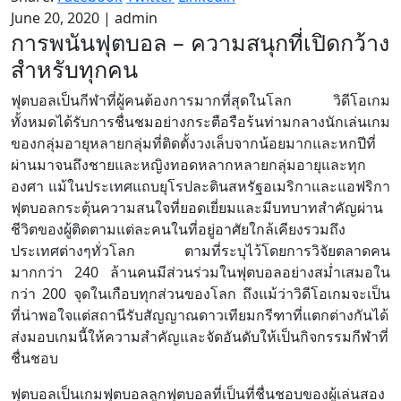
June 20, 2020
|
admin
การพนันฟุตบอล – ความสนุกที่เปิดกว้าง
สำหรับทุกคน
ฟุตบอลเป็นกีฬาที่ผู้คนต้องการมากที่สุดในโลก วิดีโอเกม
ทั้งหมดได้รับการชื่นชมอย่างกระตือรือร้นท่ามกลางนักเล่นเกม
ของกลุ่มอายุหลายกลุ่มที่ติดตั้งวงเล็บจากน้อยมากและหกปีที่
ผ่านมาจนถึงชายและหญิงทอดหลากหลายกลุ่มอายุและทุก
องศา แม้ในประเทศแถบยุโรปละตินสหรัฐอเมริกาและแอฟริกา
ฟุตบอลกระตุ้นความสนใจที่ยอดเยี่ยมและมีบทบาทสำคัญผ่าน
ชีวิตของผู้ติดตามแต่ละคนในที่อยู่อาศัยใกล้เคียงรวมถึง
ประเทศต่างๆทั่วโลก ตามที่ระบุไว้โดยการวิจัยตลาดคน
มากกว่า 240 ล้านคนมีส่วนร่วมในฟุตบอลอย่างสม่ำเสมอใน
กว่า 200 จุดในเกือบทุกส่วนของโลก ถึงแม้ว่าวิดีโอเกมจะเป็น
ที่น่าพอใจแต่สถานีรับสัญญาณดาวเทียมกรีฑาที่แตกต่างกันได้
ส่งมอบเกมนี้ให้ความสำคัญและจัดอันดับให้เป็นกิจกรรมกีฬาที่
ชื่นชอบ
ฟุตบอลเป็นเกมฟุตบอลลูกฟุตบอลที่เป็นที่ชื่นชอบของผู้เล่นสอง