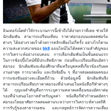
อินเทอร์เน็ตทำให้กระบวนการนี้เข้าถึงได้ง่ายกว่าที่เคย ช่วยให้
นักเดิมพัน สามารถเปรียบเทียบ ราคาต่อรองบนแพลตฟอร์ม
ต่างๆ ได้อย่างรวดเร็วด้วยการคลิกเพียงไม่กี่ครั้ง อย่างไรก็ตาม
ความสะดวกสบายของ
bk8
ออนไลน์ไม่ได้ลดความสำคัญของ
การวิเคราะห์อย่างรอบคอบ การเลือกเดิมพันเป็นขั้นตอนแรก
ในการช้อปปิ้งไลน์ที่มีประสิทธิภาพ ก่อนที่จะเปรียบเทียบอัตรา
ต่อรอง นักเดิมพันจะต้องศึกษาทีมหรือบุคคลที่เกี่ยวข้องกับผล
งานล่าสุด การบาดเจ็บ และปัจจัยอื่น ๆ ที่อาจส่งผลต่อผลของ
การแข่งขันอย่างละเอียดถี่ถ้วน ด้วยข้อมูลนี้ นักเดิมพันจึง
สามารถเปรียบเทียบราคาต่อรองที่นำเสนอในหนังสือกีฬาต่างๆ
ได้ กุญแจสำคัญคือการระบุความคลาดเคลื่อนของอัตราต่อ
รองที่นำเสนอโอกาสสำหรับมูลค่า หนังสือกีฬากำหนดอัตรา
ต่อรองโดยอาศัยการผสมผสานระหว่างการวิเคราะห์ทางสถิติ
การรับรู้ของสาธารณชน และกลยุทธ์การจัดการความเสี่ยง