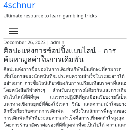
4schnur
Skip
to
Ultimate resource to learn gambling tricks
content
December 26, 2023
|
admin
ศิลปะแห่งการช้อปปิ้งแบบไลน์ – การ
ค้นหามูลค่าในการเดิมพัน
ศิลปะแห่งการซื้อของในการเดิมพันกีฬาเป็นทักษะที่สามารถ
เพิ่มโอกาสของนักพนันที่จะประสบความสำเร็จในระยะยาวได้
อย่างมาก การซื้อไลน์เกี่ยวข้องกับการเปรียบเทียบราคาที่เสนอ
โดยหนังสือกีฬาต่างๆ สำหรับเหตุการณ์เดียวกันและการเดิม
พันในไลน์ที่ดีที่สุด แนวทางปฏิบัติที่ดูเหมือนเรียบง่ายนี้เป็น
แนวทางเชิงกลยุทธ์ที่ต้องใช้เวลา วินัย และความเข้าใจอย่าง
ลึกซึ้งเกี่ยวกับตลาดการเดิมพัน หนึ่งในหลักการพื้นฐานของ
การเดิมพันกีฬาที่ประสบความสำเร็จคือการเพิ่มผลกำไรสูงสุด
โดยการรักษาอัตราต่อรองที่ดีที่สุดเท่าที่จะเป็นไปได้ ความแตก