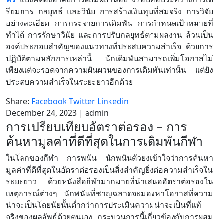
รียมการ กลยุทธ์ และวินัย การสร้างเงินทุนที่สมจริง การวิจัย
อย่างละเอียด การกระจายการเดิมพัน การกำหนดเป้าหมายที่
ทำได้ การรักษาวินัย และการปรับกลยุทธ์ตามผลงาน ล้วนเป็น
องค์ประกอบสำคัญของแนวทางที่ประสบความสำเร็จ ด้วยการ
ปฏิบัติตามหลักการเหล่านี้ นักเดิมพันสามารถเพิ่มโอกาสไม่
เพียงแต่จะรอดจากความผันผวนของการเดิมพันเท่านั้น แต่ยัง
ประสบความสำเร็จในระยะยาวอีกด้วย
Share:
Facebook
Twitter
Linkedin
December 24, 2023
|
admin
การเปรียบเทียบอัตราต่อรอง – การ
ค้นหามูลค่าที่ดีที่สุดในการเดิมพันกีฬา
ในโลกของกีฬา การพนัน นักพนันตัวยงเข้าใจว่าการค้นหา
มูลค่าที่ดีที่สุดในอัตราต่อรองเป็นสิ่งสำคัญยิ่งต่อความสำเร็จใน
ระยะยาว ด้วยหนังสือกีฬามากมายที่นำเสนออัตราต่อรองใน
เหตุการณ์ต่างๆ นักพนันที่ชาญฉลาดจะมองหาโอกาสที่ความ
น่าจะเป็นโดยนัยนั้นต่ำกว่าการประเมินความน่าจะเป็นที่แท้
จริงของผลลัพธ์ด้วยตนเอง กระบวนการนี้เกี่ยวข้องกับการผสม