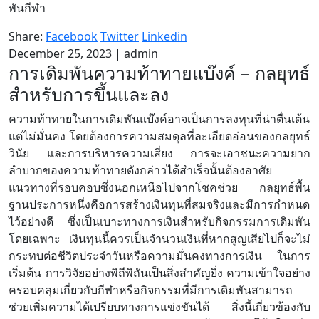
พันกีฬา
Share:
Facebook
Twitter
Linkedin
December 25, 2023
|
admin
การเดิมพันความท้าทายแบ๊งค์ – กลยุทธ์
สำหรับการขึ้นและลง
ความท้าทายในการเดิมพันแบ๊งค์อาจเป็นการลงทุนที่น่าตื่นเต้น
แต่ไม่มั่นคง โดยต้องการความสมดุลที่ละเอียดอ่อนของกลยุทธ์
วินัย และการบริหารความเสี่ยง การจะเอาชนะความยาก
ลำบากของความท้าทายดังกล่าวได้สำเร็จนั้นต้องอาศัย
แนวทางที่รอบคอบซึ่งนอกเหนือไปจากโชคช่วย กลยุทธ์พื้น
ฐานประการหนึ่งคือการสร้างเงินทุนที่สมจริงและมีการกำหนด
ไว้อย่างดี ซึ่งเป็นเบาะทางการเงินสำหรับกิจกรรมการเดิมพัน
โดยเฉพาะ เงินทุนนี้ควรเป็นจำนวนเงินที่หากสูญเสียไปก็จะไม่
กระทบต่อชีวิตประจำวันหรือความมั่นคงทางการเงิน ในการ
เริ่มต้น การวิจัยอย่างพิถีพิถันเป็นสิ่งสำคัญยิ่ง ความเข้าใจอย่าง
ครอบคลุมเกี่ยวกับกีฬาหรือกิจกรรมที่มีการเดิมพันสามารถ
ช่วยเพิ่มความได้เปรียบทางการแข่งขันได้ สิ่งนี้เกี่ยวข้องกับ