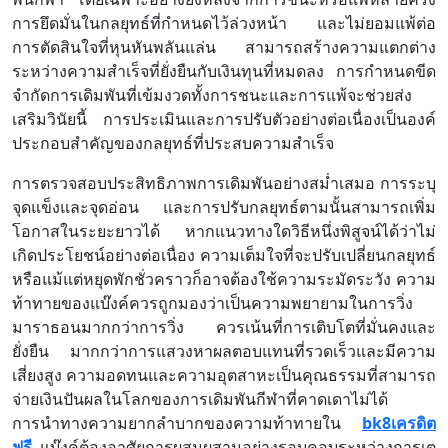
การยึดมั่นในกลยุทธ์ที่กำหนดไว้ล่วงหน้า และไม่ยอมแพ้ต่อ
การตัดสินใจที่หุนหันพลันแล่น สามารถสร้างความแตกต่าง
ระหว่างความสำเร็จที่ยั่งยืนกับเงินทุนที่หมดลง การกำหนดขีด
จำกัดการเดิมพันที่เข้มงวดทั้งการชนะและการแพ้จะช่วยส่ง
เสริมวินัยนี้ การประเมินและการปรับตัวอย่างต่อเนื่องเป็นองค์
ประกอบสำคัญของกลยุทธ์ที่ประสบความสำเร็จ
การตรวจสอบประสิทธิภาพการเดิมพันอย่างสม่ำเสมอ การระบุ
จุดแข็งและจุดอ่อน และการปรับกลยุทธ์ตามนั้นสามารถเพิ่ม
โอกาสในระยะยาวได้ หากแนวทางใดวิธีหนึ่งพิสูจน์ได้ว่าไม่
เกิดประโยชน์อย่างต่อเนื่อง ความเต็มใจที่จะปรับเปลี่ยนกลยุทธ์
หรือแม้แต่หยุดพักชั่วคราวก็อาจต้องใช้ความระมัดระวัง ความ
ท้าทายของแบ๊งค์ควรถูกมองว่าเป็นความพยายามในการวิ่ง
มาราธอนมากกว่าการวิ่ง ควรเน้นที่การเติบโตที่มั่นคงและ
ยั่งยืน มากกว่าการแสวงหาผลตอบแทนที่รวดเร็วและมีความ
เสี่ยงสูง ความอดทนและความอุตสาหะเป็นคุณธรรมที่สามารถ
จ่ายเงินปันผลในโลกของการเดิมพันกีฬาที่คาดเดาไม่ได้
การนำทางความยากลำบากของความท้าทายใน
bk8เครดิต
ฟรี
แบ๊งค์ต้องอาศัยการผสมผสานอย่างรอบคอบระหว่างการเต