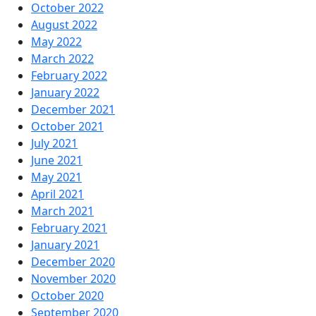
October 2022
August 2022
May 2022
March 2022
February 2022
January 2022
December 2021
October 2021
July 2021
June 2021
May 2021
April 2021
March 2021
February 2021
January 2021
December 2020
November 2020
October 2020
September 2020