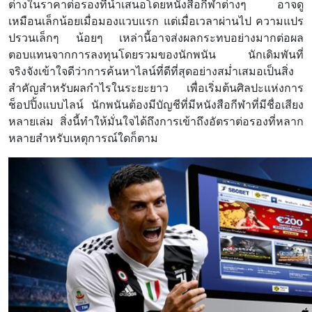
ต่างในราคาต่อรองที่นำเสนอโดยหนังสือกีฬาต่างๆ อาจดู
เหมือนเล็กน้อยเมื่อมองแวบแรก แต่เมื่อเวลาผ่านไป ความแปร
ปรวนเล็กๆ น้อยๆ เหล่านี้อาจส่งผลกระทบอย่างมากต่อผล
ตอบแทนจากการลงทุนโดยรวมของนักพนัน นักเดิมพันที่
จริงจังเข้าใจดีว่าการค้นหาไลน์ที่ดีที่สุดอย่างสม่ำเสมอเป็นสิ่ง
สำคัญสำหรับผลกำไรในระยะยาว เพื่อเริ่มต้นศิลปะแห่งการ
ช็อปปิ้งแบบไลน์ นักพนันต้องมีบัญชีที่มีหนังสือกีฬาที่มีชื่อเสียง
หลายเล่ม สิ่งนี้ทำให้มั่นใจได้ถึงการเข้าถึงอัตราต่อรองที่หลาก
หลายสำหรับเหตุการณ์ใดก็ตาม