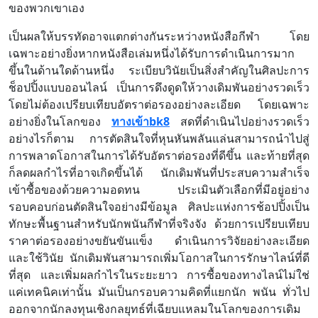
ของพวกเขาเอง
เป็นผลให้บรรทัดอาจแตกต่างกันระหว่างหนังสือกีฬา โดย
เฉพาะอย่างยิ่งหากหนังสือเล่มหนึ่งได้รับการดำเนินการมาก
ขึ้นในด้านใดด้านหนึ่ง ระเบียบวินัยเป็นสิ่งสำคัญในศิลปะการ
ช็อปปิ้งแบบออนไลน์ เป็นการดึงดูดให้วางเดิมพันอย่างรวดเร็ว
โดยไม่ต้องเปรียบเทียบอัตราต่อรองอย่างละเอียด โดยเฉพาะ
อย่างยิ่งในโลกของ
ทางเข้าbk8
สดที่ดำเนินไปอย่างรวดเร็ว
อย่างไรก็ตาม การตัดสินใจที่หุนหันพลันแล่นสามารถนำไปสู่
การพลาดโอกาสในการได้รับอัตราต่อรองที่ดีขึ้น และท้ายที่สุด
ก็ลดผลกำไรที่อาจเกิดขึ้นได้ นักเดิมพันที่ประสบความสำเร็จ
เข้าซื้อของด้วยความอดทน ประเมินตัวเลือกที่มีอยู่อย่าง
รอบคอบก่อนตัดสินใจอย่างมีข้อมูล ศิลปะแห่งการช้อปปิ้งเป็น
ทักษะพื้นฐานสำหรับนักพนันกีฬาที่จริงจัง ด้วยการเปรียบเทียบ
ราคาต่อรองอย่างขยันขันแข็ง ดำเนินการวิจัยอย่างละเอียด
และใช้วินัย นักเดิมพันสามารถเพิ่มโอกาสในการรักษาไลน์ที่ดี
ที่สุด และเพิ่มผลกำไรในระยะยาว การซื้อของทางไลน์ไม่ใช่
แค่เทคนิคเท่านั้น มันเป็นกรอบความคิดที่แยกนัก พนัน ทั่วไป
ออกจากนักลงทุนเชิงกลยุทธ์ที่เฉียบแหลมในโลกของการเดิม