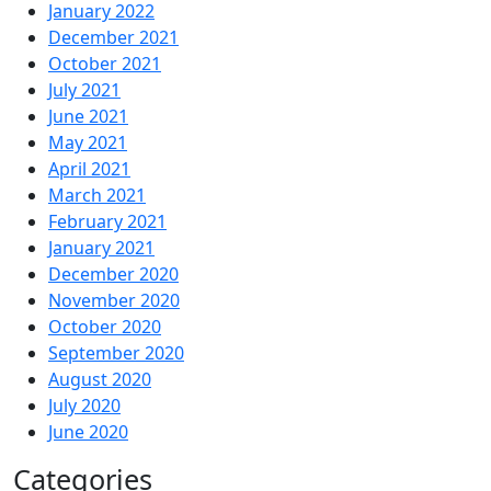
January 2022
December 2021
October 2021
July 2021
June 2021
May 2021
April 2021
March 2021
February 2021
January 2021
December 2020
November 2020
October 2020
September 2020
August 2020
July 2020
June 2020
Categories