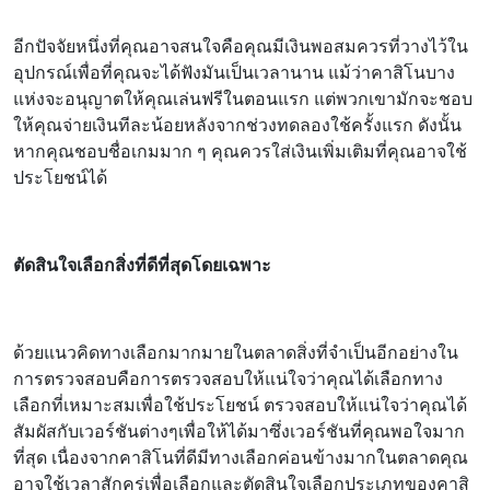
อีกปัจจัยหนึ่งที่คุณอาจสนใจคือคุณมีเงินพอสมควรที่วางไว้ใน
อุปกรณ์เพื่อที่คุณจะได้ฟังมันเป็นเวลานาน แม้ว่าคาสิโนบาง
แห่งจะอนุญาตให้คุณเล่นฟรีในตอนแรก แต่พวกเขามักจะชอบ
ให้คุณจ่ายเงินทีละน้อยหลังจากช่วงทดลองใช้ครั้งแรก ดังนั้น
หากคุณชอบชื่อเกมมาก ๆ คุณควรใส่เงินเพิ่มเติมที่คุณอาจใช้
ประโยชน์ได้
ตัดสินใจเลือกสิ่งที่ดีที่สุดโดยเฉพาะ
ด้วยแนวคิดทางเลือกมากมายในตลาดสิ่งที่จำเป็นอีกอย่างใน
การตรวจสอบคือการตรวจสอบให้แน่ใจว่าคุณได้เลือกทาง
เลือกที่เหมาะสมเพื่อใช้ประโยชน์ ตรวจสอบให้แน่ใจว่าคุณได้
สัมผัสกับเวอร์ชันต่างๆเพื่อให้ได้มาซึ่งเวอร์ชันที่คุณพอใจมาก
ที่สุด เนื่องจากคาสิโนที่ดีมีทางเลือกค่อนข้างมากในตลาดคุณ
อาจใช้เวลาสักครู่เพื่อเลือกและตัดสินใจเลือกประเภทของคาสิ