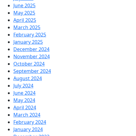
June 2025
May 2025
April 2025
March 2025
February 2025
January 2025
December 2024
November 2024
October 2024
September 2024
August 2024
July 2024
June 2024
May 2024
April 2024
March 2024
February 2024
January 2024