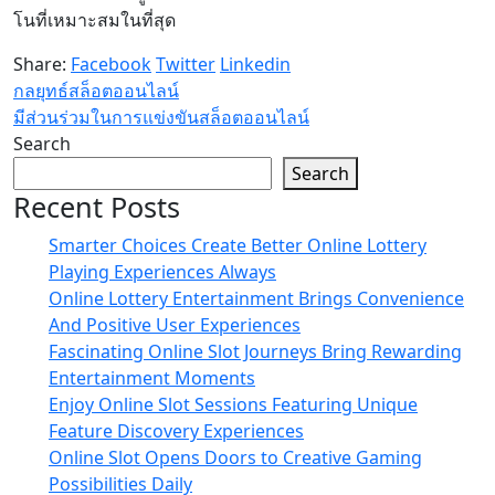
โนที่เหมาะสมในที่สุด
Share:
Facebook
Twitter
Linkedin
กลยุทธ์สล็อตออนไลน์
มีส่วนร่วมในการแข่งขันสล็อตออนไลน์
Search
Search
Recent Posts
Smarter Choices Create Better Online Lottery
Playing Experiences Always
Online Lottery Entertainment Brings Convenience
And Positive User Experiences
Fascinating Online Slot Journeys Bring Rewarding
Entertainment Moments
Enjoy Online Slot Sessions Featuring Unique
Feature Discovery Experiences
Online Slot Opens Doors to Creative Gaming
Possibilities Daily