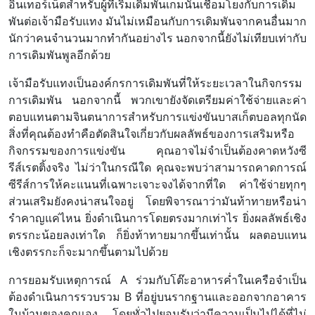
อินเทอร์เน็ตสำหรับผู้ที่เริ่มเดิมพันเกมนั้นเชื่อมโยงกับการเดิม
พันต่อเจ้ามือรับแทง มันไม่เหมือนกับการเดิมพันจากคนอื่นมาก
นักว่าคนจำนวนมากทำกันอย่างไร นอกจากนี้ยังไม่เทียบเท่ากับ
การเดิมพันพูลอีกด้วย
เจ้ามือรับแทงเป็นองค์กรการเดิมพันที่ให้ระยะเวลาในกิจกรรม
การเดิมพัน นอกจากนี้ พวกเขายังจัดเตรียมค่าใช้จ่ายและค่า
ตอบแทนตามจินตนาการสำหรับการแข่งขันบาสเก็ตบอลทุกนัด
สิ่งที่คุณต้องทำคือตัดสินใจเกี่ยวกับผลลัพธ์ของการเสริมหรือ
กิจกรรมของการแข่งขัน คุณอาจไม่จำเป็นต้องคาดหวังซี
รีส์เรตติ้งจริง ไม่ว่าในกรณีใด คุณจะพบว่าสามารถคาดการณ์
ซีรีส์การให้คะแนนที่เฉพาะเจาะจงได้จากที่ใด ค่าใช้จ่ายทุกๆ
ส่วนเสริมยังคงน่าสนใจอยู่ โดยพิจารณาว่ามันท้าทายหรือน่า
รำคาญแค่ไหน ยิ่งดำเนินการโดยตรงมากเท่าไร ยิ่งผลลัพธ์เชิง
ตรรกะน้อยลงเท่าใด ก็ยิ่งท้าทายมากขึ้นเท่านั้น ผลตอบแทน
เชิงตรรกะก็จะมากขึ้นตามไปด้วย
การยอมรับเหตุการณ์ A ร่วมกับโต๊ะอาหารค่ำในเครือจำเป็น
ต้องดำเนินการรวบรวม B ที่อยู่บนรากฐานและออกจากอาคาร
ในบ้านของคุณเอง โดยทั่วไปยอมรับว่ามีความเป็นไปได้ที่ไม่