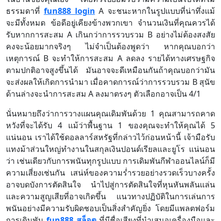
ธรรมดาที่
fun888 login
A จะชนะหากในรูปแบบที่น่าทึ่งแม้
จะมีทั้งหมด ข้อดีอยู่เคียงข้างพวกเขา จำนวนเงินที่คุณควรได้
รับหากการสะสม A เกินกว่าการรวบรวม B อย่างไม่ต้องสงสัย
คงจะน้อยมากจริงๆ ไม่จำเป็นต้องพูดว่า หากคุณบอกว่า
เหตุการณ์ B จะทำให้การสะสม A ลดลง รายได้ทางเศรษฐกิจ
ตามปกติอาจสูงขึ้นได้ มันอาจจะดีเหมือนกันถ้าคุณบอกว่ามัน
จะส่งผลให้เกิดการนำมา เมื่อคาดการณ์ว่าการรวบรวม B สุนัข
ด้านล่างจะนำการสะสม A ลงมาตรงๆ ตัวเลือกอาจเป็น 4/1
นั่นหมายถึงว่าการวางแผนคุณเดิมพันด้วย 1 คุณสามารถคาด
หวังที่จะได้รับ 4 แม้ว่าพื้นฐาน 1 ของคุณจะทำให้คุณได้ 5
แน่นอน เราได้ใช้ดอลลาร์สหรัฐที่กล่าวไว้ก่อนหน้านี้ เจ้ามือรับ
แทงม้าส่วนใหญ่ทำงานในสกุลเงินปอนด์เรียลและยูโร แน่นอน
ว่า เช่นเดียวกับการพนันทุกรูปแบบ การเดิมพันกีฬาออนไลน์ก็มี
ความเสี่ยงเช่นกัน เสน่ห์ของความร่ำรวยอย่างรวดเร็วบางครั้ง
อาจบดบังการตัดสินใจ นำไปสู่การตัดสินใจที่หุนหันพลันแล่น
และความสูญเสียที่อาจเกิดขึ้น แนวทางปฏิบัติในการเล่นการ
พนันอย่างมีความรับผิดชอบเป็นสิ่งสำคัญยิ่ง โดยมีแพลตฟอร์ม
การเดิมพัน
fun888 สล็อต
ที่มีชื่อเสียงที่นำเสนอเครื่องมือและ