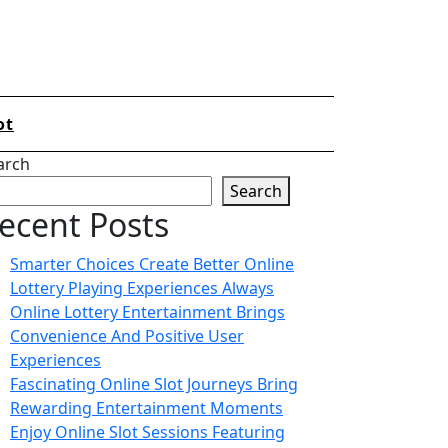
ot
arch
Search
ecent Posts
Smarter Choices Create Better Online
Lottery Playing Experiences Always
Online Lottery Entertainment Brings
Convenience And Positive User
Experiences
Fascinating Online Slot Journeys Bring
Rewarding Entertainment Moments
Enjoy Online Slot Sessions Featuring