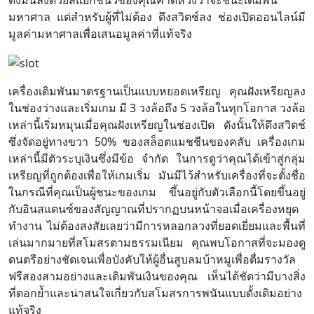
ดึงมันลงด้วยสี่แยกชี้นิ้วของคุณคาดหวังว่าจะชนะเดิมพัน
มหาศาล แต่สำหรับผู้ที่ไม่ต้อง ดึงสวิตช์ลง ช่องเปิดออนไลน์มี
มูลค่ามหาศาลเพื่อเสนอมูลค่าที่แท้จริง
เครื่องเดิมพันมาตรฐานเป็นแบบหยอดเหรียญ คุณฝังเหรียญลง
ในช่องว่างและเริ่มเกม มี 3 วงล้อถึง 5 วงล้อในทุกโอกาส วงล้อ
เหล่านี้เริ่มหมุนเมื่อคุณฝังเหรียญในช่องเปิด ดังนั้นให้ดึงสวิตช์
ซึ่งจัดอยู่ทางขวา 50% ของสล็อตแมชชีนของคลับ เครื่องเกม
เหล่านี้มีตัวระบุเงินซึ่งมีข้อ จำกัด ในการดูว่าคุณได้เข้าสู่กลุ่ม
เหรียญที่ถูกต้องเพื่อให้เกมเริ่ม มันมีไว้สำหรับเครื่องที่จะตั้งชื่อ
ในกรณีที่คุณเป็นผู้ชนะของเกม ขึ้นอยู่กับตัวเลือกนี้โดยขึ้นอยู่
กับอินสแตนซ์ของสัญญาณที่ปรากฏบนหน้าจอเมื่อเครื่องหยุด
ทำงาน ไม่ต้องสงสัยเลยว่ามีการหลอกลวงที่ยอดเยี่ยมและพื้นที่
เล่นมากมายที่สโมสรตามธรรมเนียม คุณพบโอกาสที่จะมองดู
ดนตรีอย่างชัดเจนเพื่อบังคับให้ผู้อื่นสูบลมบ้าหมูเพื่อดื่มรางวัล
ฟรีสองสามอย่างและเดิมพันเงินของคุณ เห็นได้ชัดว่ามีบางสิ่ง
ที่ตอกย้ำและน่าสนใจเกี่ยวกับสโมสรการพนันแบบดั้งเดิมอย่าง
แท้จริง