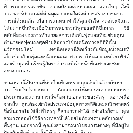
พิจารณาการแข่งขัน ความกังวลต่อบาดแผล และอื่นๆ สิ่งนี้
แสดงอาร์กิวเมนต์ที่มีเหตุผลว่าเหตุใดจึงมีการสร้างการคาด
การณ์ตั้งแต่ต้น เมื่อการสนทนาทำให้คุณมั่นใจ คุณก็จะมีแนว
โน้มมากขึ้นที่จะเชื่อในการพยากรณ์ฟุตบอลที่ดีขึ้นมาก วิธี
หลักที่สองของการทำนายผลการเดิมพันฟุตบอลที่จะช่วยคุณ
ทำนายผลฟุตบอลสุดท้ายคือการใช้เทคนิคทางสถิติที่เป็น
นวัตกรรมใหม่ เทคนิคเหล่านี้คิดเกี่ยวกับข้อมูลทั้งหมดที่
เกี่ยวข้องกับกลุ่มและนักเล่นเกม พวกเขาให้หมายเลขโทรศัพท์
และข้อมูลเพื่อเรียนรู้อัตราต่อรองที่เจ้าหน้าที่เฉพาะจะชนะ
อย่างแน่นอน
งานเหล่านี้เป็นงานที่น่าเบื่อเพียงเพราะคุณจำเป็นต้องค้นหา
แนวโน้มในปีที่ผ่านมา นักเล่นเกมให้คะแนนความสามารถ
ประเภทและสถานการณ์พร้อมกับเอกสารของศัตรู นอกเหนือ
จากนั้น คุณต้องเข้าใจประเภทข้อมูลทางสถิติและคณิตศาสตร์
ซึ่งนั่นอาจไม่ใช่สิ่งที่ใครๆ ก็สามารถทำได้ อย่างไรก็ตาม คุณ
สามารถลองใช้วิธีการเหล่านี้ได้โดยไม่ต้องทราบหลักเกณฑ์
พื้นฐาน นอกจากนี้ คุณยังสามารถหาโปรแกรมต่างๆ ที่มีอยู่ใน
ปัจจุบันเพื่อทำงานนั้นได้อย่างมีประสิทธิภาพ