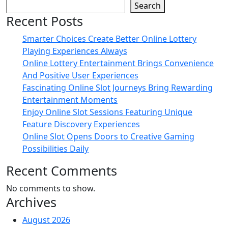
Search
Recent Posts
Smarter Choices Create Better Online Lottery
Playing Experiences Always
Online Lottery Entertainment Brings Convenience
And Positive User Experiences
Fascinating Online Slot Journeys Bring Rewarding
Entertainment Moments
Enjoy Online Slot Sessions Featuring Unique
Feature Discovery Experiences
Online Slot Opens Doors to Creative Gaming
Possibilities Daily
Recent Comments
No comments to show.
Archives
August 2026