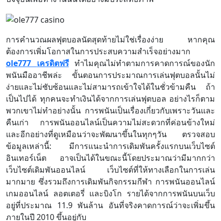
การคำนวณผลฟุตบอลนัดสุดท้ายไม่ใช่เรื่องง่าย หากคุณ
ต้องการเพิ่มโอกาสในการประสบความสำเร็จอย่างมาก
ole777
เครดิตฟรี
ทำไมคุณไม่ทำตามการคาดการณ์ของนัก
พนันมืออาชีพล่ะ ขั้นตอนการประมาณการเล่นฟุตบอลนั้นไม่
ง่ายและไม่ซับซ้อนและไม่สามารถเข้าใจได้ในชั่วข้ามคืน ถ้า
เป็นไปได้ ทุกคนจะทำเงินได้จากการเล่นฟุตบอล อย่างไรก็ตาม
พวกเขาไม่ทำอย่างนั้น การพนันเป็นเรื่องเกี่ยวกับเพราะวันและ
คืนเก่า การพนันออนไลน์เป็นความไม่สะดวกที่ค่อนข้างใหม่
และอีกอย่างที่ดูเหมือนว่าจะพัฒนาขึ้นในทุกๆวัน ตรวจสอบ
ข้อมูลเหล่านี้: มีการแนะนำการเดิมพันครั้งแรกบนเว็บไซต์
อินเทอร์เน็ต อาจเป็นได้ในขณะนี้โดยประมาณว่ามีมากกว่า
เว็บไซต์เดิมพันออนไลน์ เว็บไซต์ที่ให้ทางเลือกในการเล่น
มากมาย ซึ่งรวมถึงการเดิมพันกิจกรรมกีฬา การพนันออนไลน์
เกมออนไลน์ ลอตเตอรี่ และบิงโก รายได้จากการพนันบนเว็บ
อยู่ที่ประมาณ 11.9 พันล้าน อันที่จริงคาดการณ์ว่าจะเพิ่มขึ้น
ภายในปี 2010 ขึ้นอยู่กับ