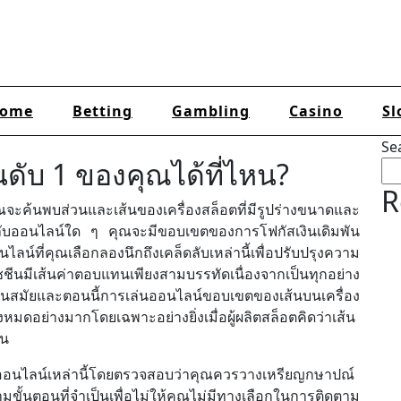
ome
Betting
Gambling
Casino
Sl
Se
ดับ 1 ของคุณได้ที่ไหน?
R
ค้นพบส่วนและเส้นของเครื่องสล็อตที่มีรูปร่างขนาดและ
คลับออนไลน์ใด ๆ คุณจะมีขอบเขตของการโฟกัสเงินเดิมพัน
ี่คุณเลือกลองนึกถึงเคล็ดลับเหล่านี้เพื่อปรับปรุงความ
ชีนมีเส้นค่าตอบแทนเพียงสามบรรทัดเนื่องจากเป็นทุกอย่าง
ทันสมัยและตอนนี้การเล่นออนไลน์ขอบเขตของเส้นบนเครื่อง
งหมดอย่างมากโดยเฉพาะอย่างยิ่งเมื่อผู้ผลิตสล็อตคิดว่าเส้น
สน
อตออนไลน์เหล่านี้โดยตรวจสอบว่าคุณควรวางเหรียญกษาปณ์
มขั้นตอนที่จำเป็นเพื่อไม่ให้คุณไม่มีทางเลือกในการติดตาม