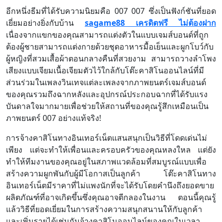
อีกหนึ่งธีมที่ได้รับความนิยมคือ 007 007 ซึ่งเป็นฟังก์ชันที่ยอด
เยี่ยมอย่างยิ่งกับบ้าน
sagame88 เครดิตฟรี ไม่ต้องฝาก
เนื่องจากแขกของคุณสามารถแต่งตัวในแบบเจมส์บอนด์ที่ถูก
ต้องผู้ชายสามารถแต่งกายด้วยชุดอาหารมื้อเย็นและผูกโบว์กับ
ผู้หญิงที่สวมเสื้อผ้าตอนกลางคืนที่สวยงาม สามารถวางลำโพง
เสียงแบบเจียมเนื้อเจียมตัวไว้ใกล้กับโต๊ะคาสิโนออนไลน์ที่มี
ส่วนร่วมในเพลงวินเทจแต่ละเพลงจากภาพยนตร์เจมส์บอนด์
ของคุณรวมถึงฉากหลังและอุปกรณ์ประกอบฉากที่ได้รับแรง
บันดาลใจมากมายเพื่อช่วยให้สถานที่ของคุณรู้สึกเหมือนเป็น
ภาพยนตร์ 007 อย่างแท้จริง!
การจ้างคาสิโนทางอินเทอร์เน็ตแสนสนุกเป็นวิธีที่โดดเด่นไม่
เพียง แต่จะทำให้เพื่อนและครอบครัวของคุณหลงใหล แต่ยัง
ทำให้ทีมงานของคุณอยู่ในสภาพแวดล้อมที่สมบูรณ์แบบเพื่อ
สร้างความผูกพันกับผู้มีโอกาสเป็นลูกค้า โต๊ะคาสิโนทาง
อินเทอร์เน็ตมีราคาที่ไม่แพงนักที่จะได้รับโดยคำนึงถึงยอดขาย
ผลิตภัณฑ์ที่อาจเกิดขึ้นซึ่งคุณอาจตีกลองในงาน ตอนนี้คุณรู้
แล้ววิธีที่ยอดเยี่ยมในการสร้างความสนุกสนานให้กับลูกค้า
และเพิ่มรายได้เช่นกันจ้างคาสิโนออนไลน์ของคุณในเวลา