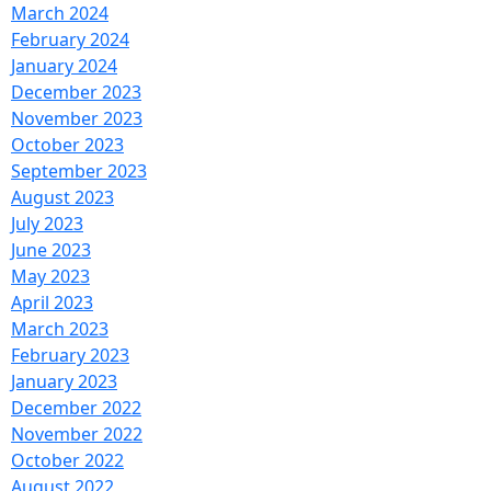
March 2024
February 2024
January 2024
December 2023
November 2023
October 2023
September 2023
August 2023
July 2023
June 2023
May 2023
April 2023
March 2023
February 2023
January 2023
December 2022
November 2022
October 2022
August 2022