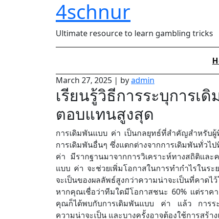
4schnur
Skip
to
content
Ultimate resource to learn gambling tricks
H
March 27, 2025
|
by
admin
เรียนรู้วิธีการระบุการเดิ
ตอบแทนสูงสุด
การเดิมพันแบบ ค่า เป็นกลยุทธ์ที่สำคัญสำหรับผ
การเดิมพันอื่นๆ ซึ่งแตกต่างจากการเดิมพันทั่ว
ค่า มีรากฐานมาจากการวิเคราะห์ทางสถิติและคว
แบบ ค่า จะช่วยเพิ่มโอกาสในการทำกำไรในระยะย
จะเป็นของผลลัพธ์สูงกว่าความน่าจะเป็นที่คาดไว
หากคุณเชื่อว่าทีมใดมีโอกาสชนะ 60% แต่ราคาต่อ
คุณก็ได้พบกับการเดิมพันแบบ ค่า แล้ว การระบ
ความน่าจะเป็น และบางครั้งอาจต้องใช้การสร้