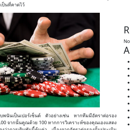
ป็นที่คาดไว้
R
No
A
พนันเป็นเปอร์เซ็นต์ ตัวอย่างเช่น หากทีมมีอัตราต่อรอง
2.00 จากนั้นคูณด้วย 100 หากการวิเคราะห์ของคุณเองแสดง
ว่าการเดิมพันนี้คุ้มค่า เนื่องจากอัตราต่อรองนั้นประเมิน