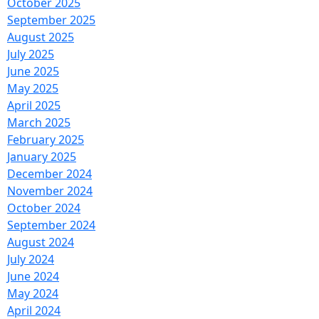
October 2025
September 2025
August 2025
July 2025
June 2025
May 2025
April 2025
March 2025
February 2025
January 2025
December 2024
November 2024
October 2024
September 2024
August 2024
July 2024
June 2024
May 2024
April 2024