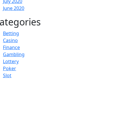
July 2020
June 2020
ategories
Betting
Casino
Finance
Gambling
Lottery
Poker
Slot