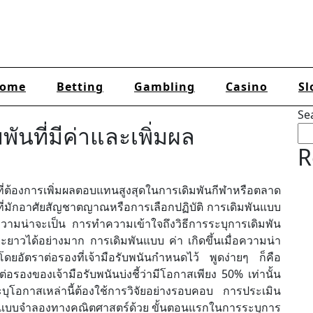
ome
Betting
Gambling
Casino
Sl
Se
มพันที่มีค่าและเพิ่มผล
R
ู้ที่ต้องการเพิ่มผลตอบแทนสูงสุดในการเดิมพันกีฬาหรือตลาด
ไปที่มักอาศัยสัญชาตญาณหรือการเลือกปฏิบัติ การเดิมพันแบบ
ามน่าจะเป็น การทำความเข้าใจถึงวิธีการระบุการเดิมพัน
าวได้อย่างมาก การเดิมพันแบบ ค่า เกิดขึ้นเมื่อความน่า
้โดยอัตราต่อรองที่เจ้ามือรับพนันกำหนดไว้ พูดง่ายๆ ก็คือ
รองของเจ้ามือรับพนันบ่งชี้ว่ามีโอกาสเพียง 50% เท่านั้น
ุโอกาสเหล่านี้ต้องใช้การวิจัยอย่างรอบคอบ การประเมิน
างแบบจำลองทางคณิตศาสตร์ด้วย ขั้นตอนแรกในการระบุการ