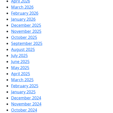
April 2026
March 2026
February 2026
January 2026
December 2025
November 2025
October 2025
September 2025
August 2025
July 2025
June 2025
May 2025
April 2025
March 2025
February 2025
January 2025
December 2024
November 2024
October 2024