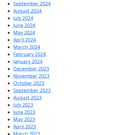
September 2024
August 2024
July 2024
June 2024
May 2024
April 2024
March 2024
February 2024
January 2024
December 2023
November 2023
October 2023
September 2023
August 2023
July 2023
June 2023
May 2023
April 2023
March 2023