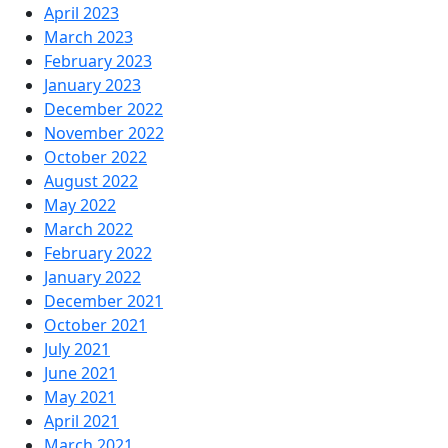
April 2023
March 2023
February 2023
January 2023
December 2022
November 2022
October 2022
August 2022
May 2022
March 2022
February 2022
January 2022
December 2021
October 2021
July 2021
June 2021
May 2021
April 2021
March 2021