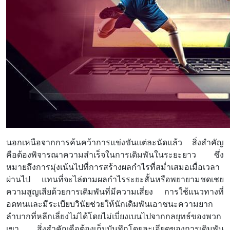
นอกเหนือจากการค้นคว้าการแข่งขันแต่ละนัดแล้ว สิ่งสำคัญ
คือต้องพิจารณาความสำเร็จในการเดิมพันในระยะยาว ซึ่ง
หมายถึงการมุ่งเน้นไปที่การสร้างผลกำไรที่สม่ำเสมอเมื่อเวลา
ผ่านไป แทนที่จะไล่ตามผลกำไรระยะสั้นหรือพยายามชดเชย
ความสูญเสียด้วยการเดิมพันที่มีความเสี่ยง การใช้แนวทางที่
อดทนและมีระเบียบวินัยช่วยให้นักเดิมพันเอาชนะความยาก
ลำบากที่หลีกเลี่ยงไม่ได้โดยไม่เบี่ยงเบนไปจากกลยุทธ์ของพวก
เขา สิ่งสำคัญคือต้องเก็บบันทึกโดยละเอียดของการเดิมพัน