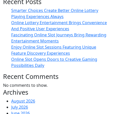
Recent Posts
Smarter Choices Create Better Online Lottery
Playing Experiences Always
Online Lottery Entertainment Brings Convenience
And Positive User Experiences
Fascinating Online Slot Journeys Bring Rewarding
Entertainment Moments
Enjoy Online Slot Sessions Featuring Unique
Feature Discovery Experiences
Online Slot Opens Doors to Creative Gaming
Possibilities Daily
Recent Comments
No comments to show.
Archives
August 2026
July 2026
June 2026