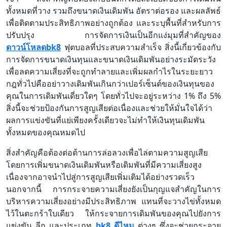
ทั้งหมดที่วาง รวมถึงขนาดเงินเดิมพัน อัตราต่อรอง และผลลัพธ์
เพื่อติดตามประสิทธิภาพอย่างถูกต้อง และระบุพื้นที่สำหรับการ
ปรับปรุง การจัดการเงินเป็นอีกแง่มุมที่สำคัญของ
ดาวน์โหลดbk8
ฟุตบอลที่ประสบความสำเร็จ สิ่งนี้เกี่ยวข้องกับ
การจัดการขนาดเงินทุนและขนาดเงินเดิมพันอย่างระมัดระวัง
เพื่อลดความเสี่ยงที่จะถูกทำลายและเพิ่มผลกำไรในระยะยาว
กฎทั่วไปคืออย่าวางเดิมพันเกินกว่าเปอร์เซ็นต์ของเงินทุนของ
คุณในการเดิมพันเดี่ยวใดๆ โดยทั่วไปจะอยู่ระหว่าง 1% ถึง 5%
สิ่งนี้จะช่วยป้องกันการสูญเสียต่อเนื่องและช่วยให้มั่นใจได้ว่า
ผลการแข่งขันที่แย่เพียงครั้งเดียวจะไม่ทำให้เงินทุนเดิมพัน
ทั้งหมดของคุณหมดไป
สิ่งสำคัญคือต้องต่อต้านการล่อลวงเพื่อไล่ตามความสูญเสีย
โดยการเพิ่มขนาดเงินเดิมพันหรือเดิมพันที่มีความเสี่ยงสูง
เนื่องจากอาจนำไปสู่การสูญเสียเพิ่มเติมได้อย่างรวดเร็ว
นอกจากนี้ การกระจายความเสี่ยงยังเป็นกุญแจสำคัญในการ
บริหารความเสี่ยงอย่างมีประสิทธิภาพ แทนที่จะวางไข่ทั้งหมด
ไว้ในตะกร้าใบเดียว ให้กระจายการเดิมพันของคุณไปยังการ
แข่งขัน ลีก และประเภท
bk8 ดีไหม
ต่างๆ ซึ่งจะช่วยกระจาย