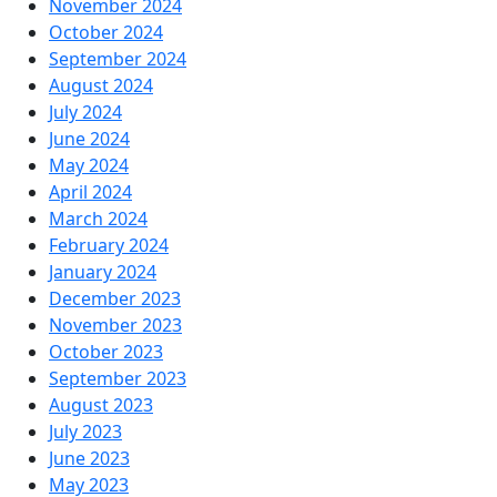
November 2024
October 2024
September 2024
August 2024
July 2024
June 2024
May 2024
April 2024
March 2024
February 2024
January 2024
December 2023
November 2023
October 2023
September 2023
August 2023
July 2023
June 2023
May 2023