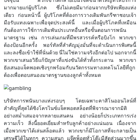
ปัจจุบัน พวกเขาได้กลายเป็นไซต์ขนาดใหญ่ที่ให้บริการ
มากมายแก่ผู้บริโภค ซึ่งไม่เคยมีมาก่อนจากบริษัทเพียงแห่ง
เดียว ก่อนหน้านี้ ผู้บริโภคที่ต้องการวางเดิมพันกรีฑาชอบเจ้า
มือรับแทงเฉพาะเพื่อจุดประสงค์นี้ และเมื่อผู้บริโภคที่เหมือน
กันต้องการใช้การเดิมพันประเภทอื่นหรือขั้นตอนการพนัน
มาตรฐาน เช่น การเล่นเกมที่มีพรสวรรค์หรือบิงโก พวกเขา
ต้องป้อนอีกครั้ง พอร์ทัลที่สำคัญมุ่งมั่นที่จะดำเนินการพิเศษนี้
และลงชื่อเข้าใช้ที่นั่นด้วย นี่ไม่ใช่ความจริงอีกต่อไป นอกจากนี้
พวกเขาเสนอวิธีแก้ปัญหาที่แข่งขันได้ทั่วทั้งกระดาน พวกเขา
ยังเสนอแจ็คพอตเชิงรุกพร้อมกับนวัตกรรมทางเทคโนโลยีที่ถูก
ต้องเพื่อตอบสนองมาตรฐานของลูกค้าทั้งหมด
บริษัทการพนันบางแห่งรอบๆ โดยเฉพาะคาสิโนออนไลน์ที่
สำคัญที่สุดได้ซิงโครไนซ์แจ็คพอตสล็อตที่พิจารณาจากมิติ
อย่างสม่ำเสมอจากหลายแสนคน อย่างน้อยก็ประเภทการเร่ง
ความเร็ว สิ่งนี้ยอดเยี่ยมสำหรับลูกค้าอย่างแน่นอน เนื่องจาก
เมื่อพวกเขาได้เล่นสล็อตแล้ว พวกเขาก็มีโอกาสที่จะกลายเป็น
เศรษฐีได้ในทุกๆ ความสนุก แจ๊คพ็อตทั่วโต๊ะมีสัดส่วนมากขึ้น