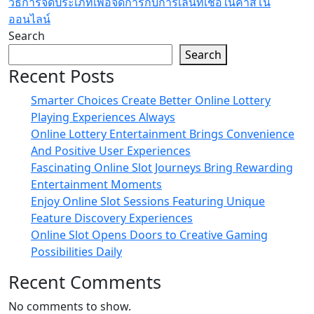
วิธีการจัดประเภทเพื่อจัดการกับการเล่นที่เชื่อในคาสิโน
ออนไลน์
Search
Search
Recent Posts
Smarter Choices Create Better Online Lottery
Playing Experiences Always
Online Lottery Entertainment Brings Convenience
And Positive User Experiences
Fascinating Online Slot Journeys Bring Rewarding
Entertainment Moments
Enjoy Online Slot Sessions Featuring Unique
Feature Discovery Experiences
Online Slot Opens Doors to Creative Gaming
Possibilities Daily
Recent Comments
No comments to show.