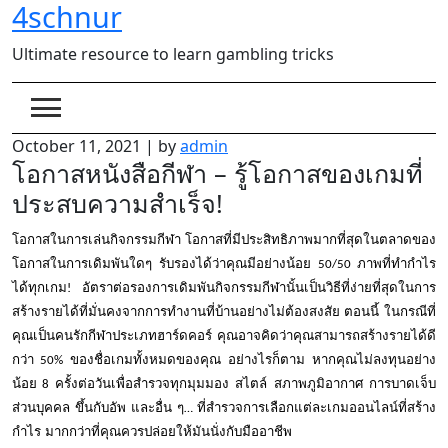
4schnur
Skip
to
Ultimate resource to learn gambling tricks
content
October 11, 2021
|
by
admin
โอกาสหนังสือกีฬา – รู้โอกาสของเกมที่
ประสบความสำเร็จ!
โอกาสในการเล่นกิจกรรมกีฬา
โอกาสที่มีประสิทธิภาพมากที่สุดในตลาดของ
โอกาสในการเดิมพันใดๆ
รับรองได้ว่าคุณมีอย่างน้อย
ภาพที่ทำกำไร
50/50
ได้ทุกเกม
อัตราต่อรองการเดิมพันกิจกรรมกีฬานั้นเป็นวิธีที่ง่ายที่สุดในการ
!
สร้างรายได้ที่มั่นคงจากการทำงานที่บ้านอย่างไม่ต้องสงสัย
ตอนนี้
ในกรณีที่
คุณเป็นคนรักกีฬาประเภทฮาร์ดคอร์
คุณอาจคิดว่าคุณสามารถสร้างรายได้ดี
กว่า
ของชื่อเกมทั้งหมดของคุณ
อย่างไรก็ตาม
หากคุณไม่ลงทุนอย่าง
50%
น้อย
ครั้งต่อวันเพื่อสำรวจทุกมุมมอง
สไตล์
สภาพภูมิอากาศ
การบาดเจ็บ
8
ส่วนบุคคล
ขึ้นกับอัพ
และอื่น
ๆ
ที่สำรวจการเลือกแต่ละเกมออนไลน์ที่สร้าง
…
กำไร
มากกว่าที่คุณควรปล่อยให้มันนั่งกับมืออาชีพ