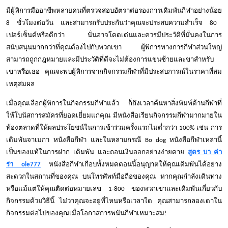
มีผู้พิการมืออาชีพหลายคนที่ตรวจสอบอัตราต่อรองการเดิมพันกีฬาอย่างน้อย
ชั่วโมงต่อวัน
และสามารถรับประกันว่าคุณจะประสบความสำเร็จ
8
80
เปอร์เซ็นต์หรือดีกว่า
นั่นอาจโดดเด่นและควรมีประวัติที่มั่นคงในการ
สนับสนุนมากกว่าที่คุณต้องไปกับพวกเขา
ผู้พิการทางการกีฬาส่วนใหญ่
สามารถถูกกฎหมายและมีประวัติที่ดีจะไม่ต้องการแขนซ้ายและขาสำหรับ
เขาหรือเธอ
คุณจะพบผู้พิการจากกิจกรรมกีฬาที่มีประสบการณ์ในราคาที่สม
เหตุสมผล
เมื่อคุณเลือกผู้พิการในกิจกรรมกีฬาแล้ว
ก็ถึงเวลาค้นหาสิ่งพิมพ์ด้านกีฬาที่
ให้โบนัสการสมัครที่ยอดเยี่ยมแก่คุณ
มีหนังสือเรียนกิจกรรมกีฬามากมายใน
ท้องตลาดที่ให้ผลประโยชน์ในการเข้าร่วมครั้งแรกไม่ต่ำกว่า
เช่น
การ
100%
เดิมพันจาเมกา
หนังสือกีฬา
และในหลายกรณี
หนังสือกีฬาเหล่านี้
Bo dog
เป็นของแท้ในการฝาก
เดิมพัน
และถอนเงินออกอย่างง่ายดาย
สูตร บา ค่า
หนังสือกีฬาเกือบทั้งหมดตอนนี้อนุญาตให้คุณเดิมพันได้อย่าง
ร่า ole777
สะดวกในสถานที่ของคุณ
บนโทรศัพท์มือถือของคุณ
หากคุณกำลังเดินทาง
หรือแม้แต่ให้คุณติดต่อหมายเลข
ของพวกเขาและเดิมพันเกี่ยวกับ
1-800
กิจกรรมด้วยวิธีนี้
ไม่ว่าคุณจะอยู่ที่ไหนหรือเวลาใด
คุณสามารถลองเดาใน
กิจกรรมต่อไปของคุณเมื่อโอกาสการพนันกีฬาเหมาะสม
!