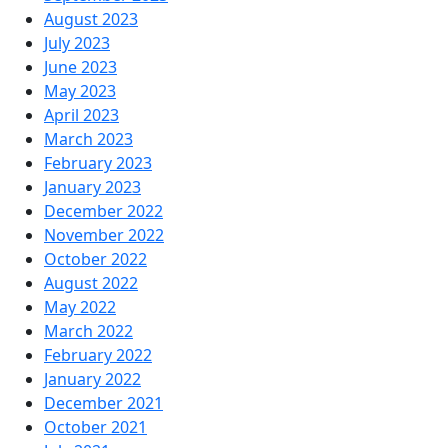
August 2023
July 2023
June 2023
May 2023
April 2023
March 2023
February 2023
January 2023
December 2022
November 2022
October 2022
August 2022
May 2022
March 2022
February 2022
January 2022
December 2021
October 2021