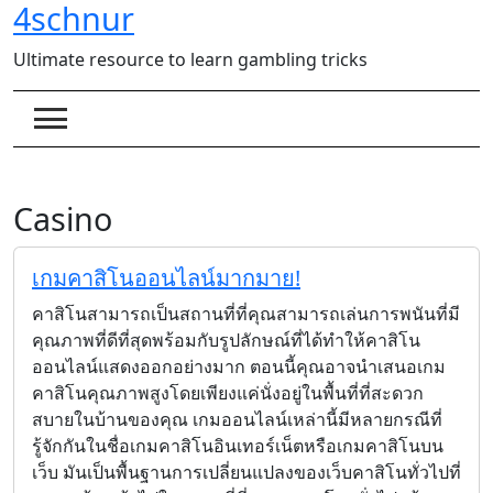
4schnur
Skip
to
Ultimate resource to learn gambling tricks
content
Casino
เกมคาสิโนออนไลน์มากมาย!
คาสิโนสามารถเป็นสถานที่ที่คุณสามารถเล่นการพนันที่มี
คุณภาพที่ดีที่สุดพร้อมกับรูปลักษณ์ที่ได้ทำให้คาสิโน
ออนไลน์แสดงออกอย่างมาก ตอนนี้คุณอาจนำเสนอเกม
คาสิโนคุณภาพสูงโดยเพียงแค่นั่งอยู่ในพื้นที่ที่สะดวก
สบายในบ้านของคุณ เกมออนไลน์เหล่านี้มีหลายกรณีที่
รู้จักกันในชื่อเกมคาสิโนอินเทอร์เน็ตหรือเกมคาสิโนบน
เว็บ มันเป็นพื้นฐานการเปลี่ยนแปลงของเว็บคาสิโนทั่วไปที่