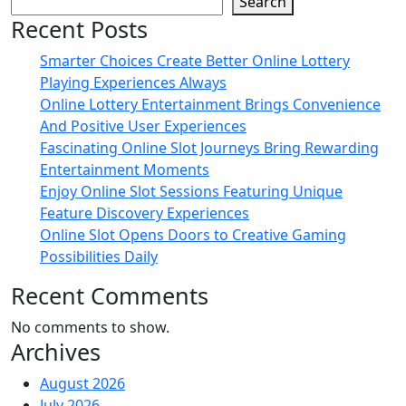
Search
Recent Posts
Smarter Choices Create Better Online Lottery
Playing Experiences Always
Online Lottery Entertainment Brings Convenience
And Positive User Experiences
Fascinating Online Slot Journeys Bring Rewarding
Entertainment Moments
Enjoy Online Slot Sessions Featuring Unique
Feature Discovery Experiences
Online Slot Opens Doors to Creative Gaming
Possibilities Daily
Recent Comments
No comments to show.
Archives
August 2026
July 2026