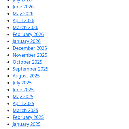
June 2026
May 2026
April 2026
March 2026
February 2026
January 2026
December 2025
November 2025
October 2025
September 2025
August 2025
July 2025
June 2025
May 2025
April 2025
March 2025
February 2025
January 2025