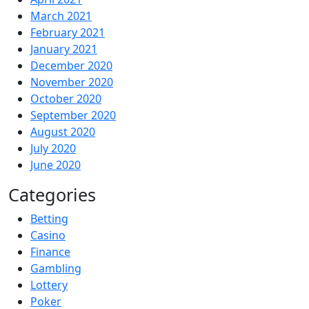
March 2021
February 2021
January 2021
December 2020
November 2020
October 2020
September 2020
August 2020
July 2020
June 2020
Categories
Betting
Casino
Finance
Gambling
Lottery
Poker