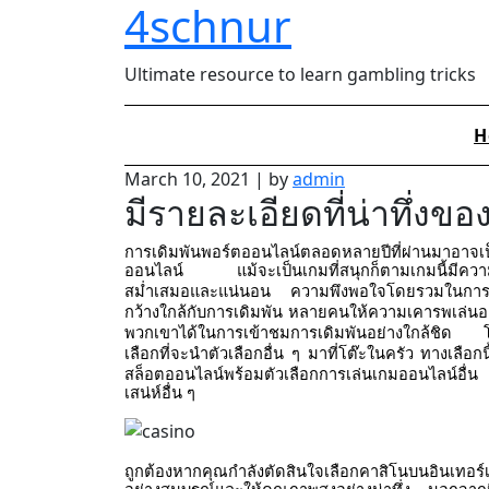
4schnur
Skip
to
content
Ultimate resource to learn gambling tricks
H
March 10, 2021
|
by
admin
มีรายละเอียดที่น่าทึ่งข
การเดิมพันพอร์ตออนไลน์ตลอดหลายปีที่ผ่านมาอาจเป็น
ออนไลน์
แม้จะเป็นเกมที่สนุกก็ตามเกมนี้มีควา
สม่ำเสมอและแน่นอน
ความพึงพอใจโดยรวมในการเล่
กว้างใกล้กับการเดิมพัน
หลายคนให้ความเคารพเล่นอย่
พวกเขาได้ในการเข้าชมการเดิมพันอย่างใกล้ชิด
เลือกที่จะนำตัวเลือกอื่น
ๆ
มาที่โต๊ะในครัว
ทางเลือกน
สล็อตออนไลน์พร้อมตัวเลือกการเล่นเกมออนไลน์อื่น
เสน่ห์อื่น
ๆ
ถูกต้องหากคุณกำลังตัดสินใจเลือกคาสิโนบนอินเทอร์เน